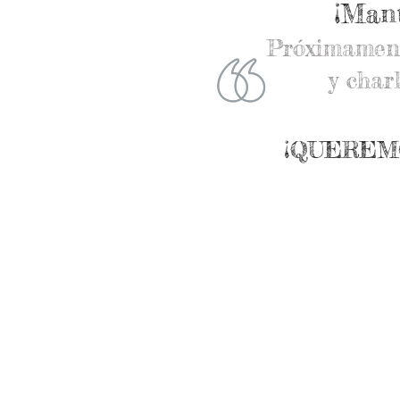
¡Mant
Próximament
y char
¡QUEREM